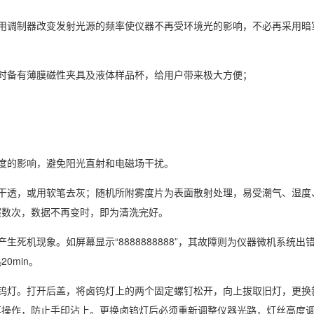
用调制器改变发射光源的频率使仪器不再受环境光的影响，不必再采用暗
时备有薄膜磁性夹具及液体样品杯，给用户带来极大方便；
度的影响，避免阳光直射和电磁场干扰。
干透，或用软笔去灰；随机所附雾度片为表面散射处理，易受潮气、湿度
擦数次，数据不再变时，即为清洗完好。
死机现象。如屏幕显示“8888888888”，其故障则为仪器微机系统出
0min。
钨灯。打开后盖，将卤钨灯上的两个固定螺钉松开，向上拔取旧灯，更换
再操作，防止手印沾上。更换卤钨灯后必须重新调整仪器光路，灯丝高度