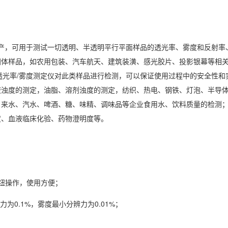
业生产，可用于测试一切透明、半透明平行平面样品的透光率、雾度和反射率
固体样品，如农用包装、汽车航天、建筑装潢、感光胶片、投影银幕等相
透光率/雾度测定仪对此类样品进行检测，可以保证使用过程中的安全性和
液浊度的测定，油脂、溶剂浊度的测定，纺织、热电、钢铁、灯泡、半导
自来水、汽水、啤酒、糖、味精、调味品等企业食用水、饮料质量的检测
度、血液临床化验、药物澄明度等。
钮操作，使用方便；
为0.1%，雾度最小分辨力为0.01%；