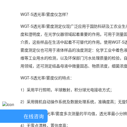
WGT-S透光率/雾度仪怎样？
WGT-S透光率/雾度测定仪现广泛应用于国防科研及工农
度和澄明度，在光学仪器领域起着重要的作用。可用于测量
介质，这些样品在生活中起着不可替代的作用。使用WGT-S
雾度测定仪也可用于液体样品的浊度测定：化学工业中着色
维等工业用水的检测，以及环保部门污水处理质量的检验，
用领域，还可测定结晶母液中微量固态、物质浓度，细菌浓
WGT-S透光率/雾度仪的特点：
1）采用平行照明，半球散射，积分球光电接收方式；
2）采用微机自动操作系统及数据处理系统，准确度高；无旋
3）自动显示透光率/雾度多次测量的平均值，透光率最小分辨力
在线咨询
4）无零点漂移，置信度高；