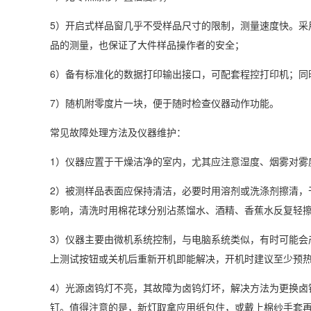
5）开启式样品窗几乎不受样品尺寸的限制，测量速度快。采
品的测量，也保证了大件样品操作者的安全；
6）备有标准化的数据打印输出接口，可配套程控打印机；同
7）随机附零度片一块，便于随时检查仪器动作功能。
常见故障处理方法及仪器维护：
1）仪器应置于干燥洁净的室内，尤其应注意湿度、烟雾对雾
2）被测样品表面应保持清洁，必要时用溶剂或洗涤剂擦清，
影响，清洗时用棉花球分别沾蒸馏水、酒精、香蕉水反复轻
3）仪器主要由微机系统控制，与电脑系统类似，有时可能会产生
上测试按钮或关机后重新开机即能解决，开机时建议至少预热2
4）光源卤钨灯不亮，其故障为卤钨灯坏，解决方法为更换卤
钉。值得注意的是，新灯取拿应用纸包住，或戴上棉纱手套