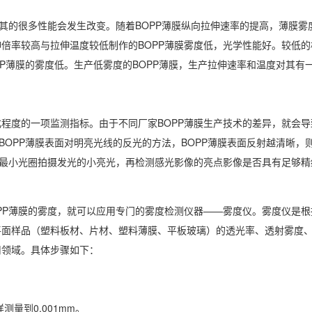
，其的很多性能会发生改变。随着BOPP薄膜纵向拉伸速率的提高，薄膜雾
倍率较高与拉伸温度较低制作的BOPP薄膜雾度低，光学性能好。较低的
PP薄膜的雾度低。生产低雾度的BOPP薄膜，生产拉伸速率和温度对其有
程度的一项监测指标。由于不同厂家BOPP薄膜生产技术的差异，就会导致
BOPP薄膜表面对明亮光线的反光的方法，BOPP薄膜表面反射越清晰，则
用最小光圈拍摄发光的小亮光，再检测感光影像的亮点影像是否具有足够精
PP薄膜的雾度，就可以应用专门的雾度检测仪器——雾度仪。雾度仪是根
平面样品（塑料板材、片材、塑料薄膜、平板玻璃）的透光率、透射雾度
用领域。具体步骤如下：
测量到0.001mm。