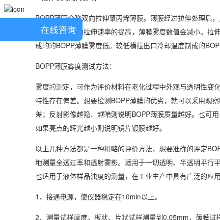
BOPP薄膜全称双向拉伸聚丙烯薄膜。薄膜经过拉伸处理后
在线咨询
一方面，随横向拉伸速率的提高，薄膜雾度数值会减小。拉伸
成的的BOPP薄膜雾度低。较低横拉出口冷却温度制成的BO
BOPP薄膜雾度测试方法：
雾度的测定，可作为评价材料在老化过程中外观与透明性变化
特性存在偏差。想要检测BOPP薄膜的优劣，就可以采用观察
差；反射影像越隐、越暗则说明BOPP薄膜质量越好。也可
如果亮点的辉光越小则说明镜片镀膜越好。
以上几种方法都是一种粗略的评价方法，想要准确的评定BO
地测量全透过率和透射雾影。适用于一切透明、半透明平行
也适用于液体样品浊度的测量，在工业生产中具有广泛的应
1、接通电源，使仪器稳定在10min以上。
2、测量试样厚度。板状、片状试样测量到0.05mm，薄膜试样