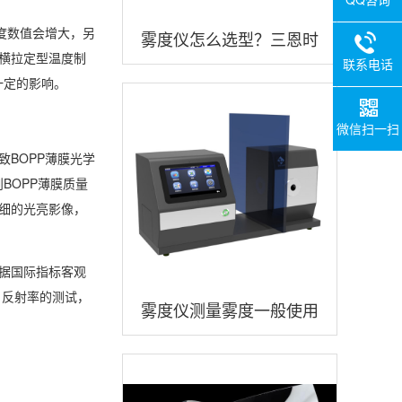
度数值会增大，另
雾度仪怎么选型？三恩时
横拉定型温度制
联系电话
品牌雾度仪怎么样？
一定的影响。
微信扫一扫
BOPP薄膜光学
BOPP薄膜质量
细的光亮影像，
据国际指标客观
、反射率的测试，
雾度仪测量雾度一般使用
什么测试光源？