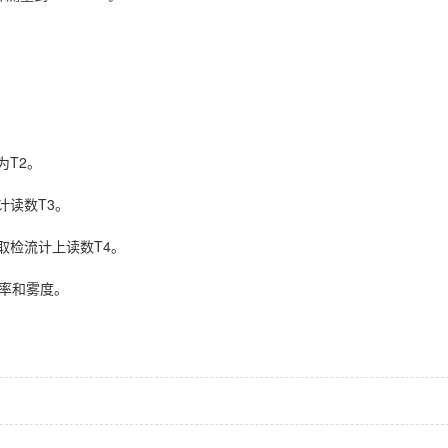
为T2。
计读数T3。
取检流计上读数T4。
光率和雾度。