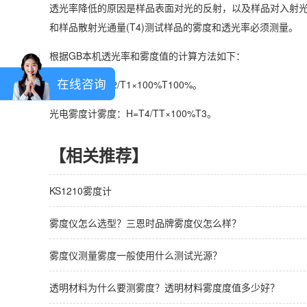
透光率降低的原因是样品表面对光的反射，以及样品对入射光的
和样品散射光通量(T4)测试样品的雾度和透光率必须测量。
根据GB本机透光率和雾度值的计算方法如下：
在线咨询
透光率：TT=T2/T1×100%T100%。
光电雾度计雾度：H=T4/TT×100%T3。
【相关推荐】
KS1210雾度计
雾度仪怎么选型？三恩时品牌雾度仪怎么样？
雾度仪测量雾度一般使用什么测试光源？
透明材料为什么要测雾度？透明材料雾度度值多少好？