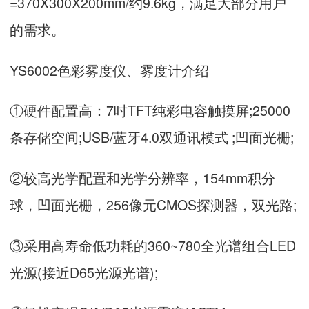
=370X300X200mm/约9.6kg，满足大部分用户
的需求。
YS6002色彩雾度仪、雾度计介绍
①硬件配置高：7吋TFT纯彩电容触摸屏;25000
条存储空间;USB/蓝牙4.0双通讯模式 ;凹面光栅;
②较高光学配置和光学分辨率，154mm积分
球，凹面光栅，256像元CMOS探测器，双光路;
③采用高寿命低功耗的360~780全光谱组合LED
光源(接近D65光源光谱);