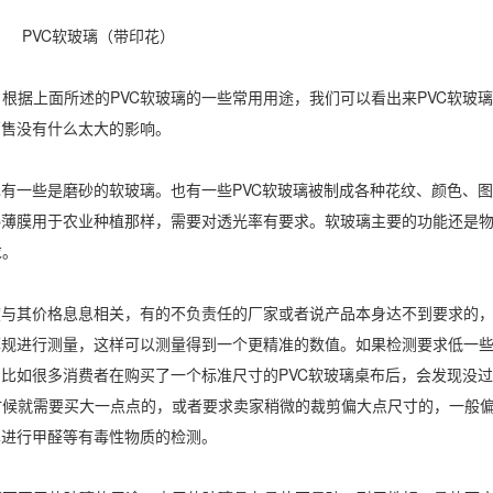
PVC软玻璃（带印花）
根据上面所述的PVC软玻璃的一些常用用途，我们可以看出来PVC软玻
销售没有什么太大的影响。
也有一些是磨砂的软玻璃。也有一些PVC软玻璃被制成各种花纹、颜色、
料薄膜用于农业种植那样，需要对透光率有要求。软玻璃主要的功能还是
求。
度与其价格息息相关，有的不负责任的厂家或者说产品本身达不到要求的
厚规进行测量，这样可以测量得到一个更精准的数值。如果检测要求低一
，比如很多消费者在购买了一个标准尺寸的PVC软玻璃桌布后，会发现没
候就需要买大一点点的，或者要求卖家稍微的裁剪偏大点尺寸的，一般偏大
其进行甲醛等有毒性物质的检测。