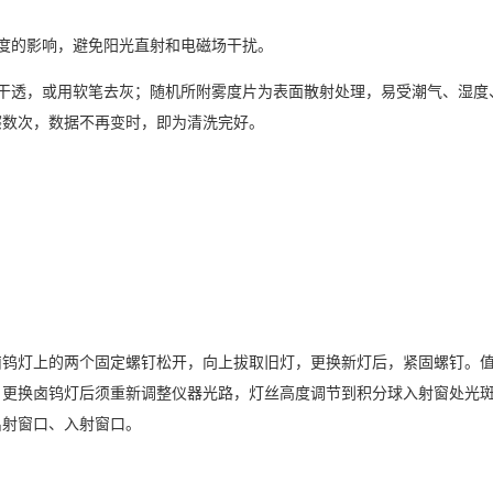
度的影响，避免阳光直射和电磁场干扰。
干透，或用软笔去灰；随机所附雾度片为表面散射处理，易受潮气、湿度
擦数次，数据不再变时，即为清洗完好。
卤钨灯上的两个固定螺钉松开，向上拔取旧灯，更换新灯后，紧固螺钉。
。更换卤钨灯后须重新调整仪器光路，灯丝高度调节到积分球入射窗处光
出射窗口、入射窗口。