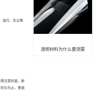
、油污、灰尘等
透明材料为什么要测雾
度？透明材料雾度度值多
少好？
值得注意的是，新
斑均匀为止，使卤