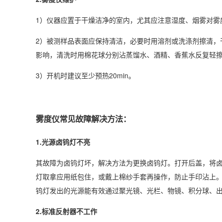
1）仪器应置于干燥洁净的室内，尤其应注意湿度、烟雾对雾
2）被测样品表面应保持清洁，必要时用溶剂或洗涤剂擦清，
影响，清洗时用棉花球分别沾蒸馏水、酒精、香蕉水反复轻
3）开机时建议至少预热20min。
雾度仪常见故障解决方法：
1.光源卤钨灯不亮
其故障为卤钨灯坏，解决方法为更换卤钨灯。打开后盖，将
灯取拿应用纸包住，或戴上棉纱手套再操作，防止手印沾上
钨灯发出的光源能有效通过聚光镜、光栏、物镜、积分球、
2.标准反射器不工作