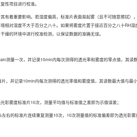
重复性项目进行校准。
对其有着重要影响。若湿度偏高，标准片表面易起雾（且不可随意擦拭）
境相对湿度不大于百分之八十。如果将雾度片置于接近百分之八十RH湿
、干燥的环境中进行校准检测，以保证数据的准确无误。
ain测量一次，并记录10min内每次测得的透光率和雾度的零点值，其读
准片，并记录10min内每次测得的透光率值和雾度值，其读数最大值与最
光彰雾度标准片10次，测量平均值与标准值之差即为示值误差；
％左右的标准片连续重复测量10次，10次测量值的标准偏差即为透光彰