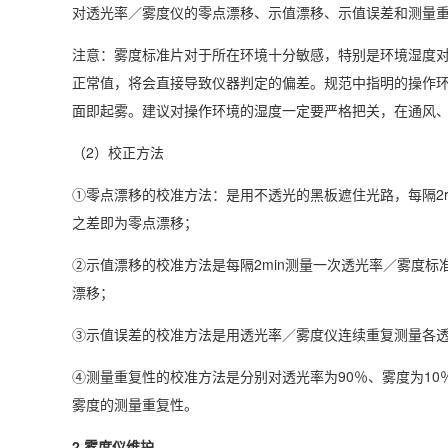
对透光率／雾度仪的零点漂移、示值漂移、示值误差和测量
注意：雾度标准片对于所在环境十分敏感，特别是环境湿度
正常值，将会直接导致仪器判定的偏差。规范中指明的操作环
面即起雾。建议对操作环境的湿度一定要严格把关，在通风
（2）校正方法
①零点漂移的校准方法：是用不透光的黑板遮住光路，每隔2r
之差即为零点漂移；
②示值漂移的校准方法是每隔2min测量一次透光率／雾度标
漂移；
③示值误差的校准方法是用透光率／雾度仪连续重复测量各透
④测量重复性的校准方法是分别对透光率为90％、雾度为10
雾度的测量重复性。
2.雾度仪维护