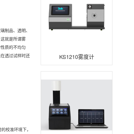
玻璃制品、透明、
，这就是所谓雾
学性质的不均匀
线在透过试样时还
KS1210雾度计
射的校准环境下，