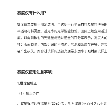
雾度仪有什么用？
雾度仪主要用于测定透明、半透明平行平面材料及塑料薄膜
半透明材料雾度、透光率的光学性能检验。国际上规定用透
度。以向前散射的光通量与透过通量的百分率表示，雾度大
性；表面缺陷，内部组织的不均匀，气泡和杂质存在等，光
会产生损失，即穿过试样的透视光通量永远小于照射到试样
雾度仪使用注意事项：
1.雾度仪校正
（1）校正条件
用雾度标准片在温度为(20±5)℃，相对湿度为<百分之八