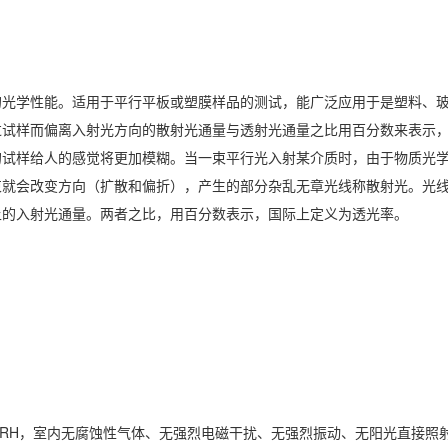
的光学性能。适用于平行平板或塑膜样品的测试，能广泛应用于是塑料、
过试样而偏离入射光方向的散射光通量与透射光通量之比用百分数来表示
的试样给人的感觉将更加模糊。当一束平行光入射某介质时，由于物质光
束就会改变方向（扩散和偏折），产生的部分杂乱无章光线称散射光。光
上的入射光通量。两者之比，用百分数表示，国际上定义为透光率。
十五RH，室内无腐蚀性气体、无强烈电磁干扰、无强烈振动、无阳光直接照