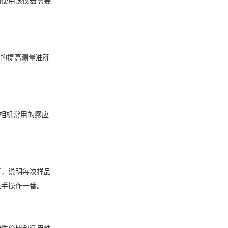
幅度的提高测量准确
端相机常用的感应
好，说明每次样品
上手操作一番。
的性价比和适用性