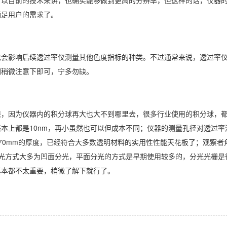
满足用户的需求了。
也会影响后续透过率仪测量其他色度指标的种类。不过通常来说，透过率
们稍微注意下即可，宁多勿缺。
限，因为仪器内的积分球再大也大不到哪里去，很多行业使用的积分球，
本上都是10nm，再小虽然也可以但成本不同；仪器的测量孔径对透过率
70mm的厚度，已经符合大多数透明材料的实用性性能天花板了；观察者角
分光方式大多为凹面分光，平面分光的方式是早期使用较多的，分光光栅是
基本都不太重要，稍微了解下就行了。