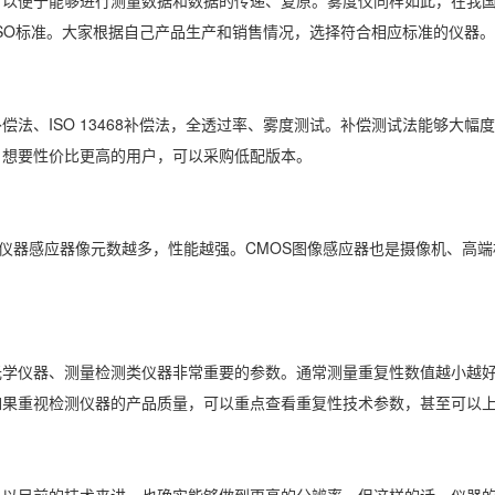
和ISO标准。大家根据自己产品生产和销售情况，选择符合相应标准的仪器。
 非补偿法、ISO 13468补偿法，全透过率、雾度测试。补偿测试法能够大
。想要性价比更高的用户，可以采购低配版本。
。仪器感应器像元数越多，性能越强。CMOS图像感应器也是摄像机、高
光学仪器、测量检测类仪器非常重要的参数。通常测量重复性数值越小越
如果重视检测仪器的产品质量，可以重点查看重复性技术参数，甚至可以
位。以目前的技术来讲，也确实能够做到更高的分辨率，但这样的话，仪器