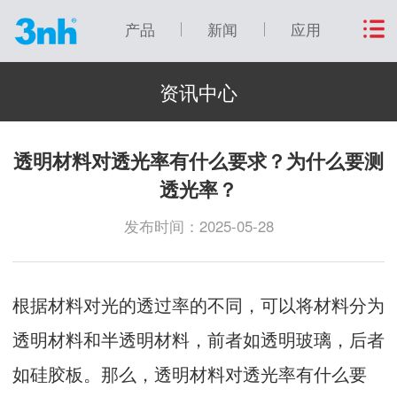
产品
新闻
应用
资讯中心
透明材料对透光率有什么要求？为什么要测
透光率？
发布时间：2025-05-28
根据材料对光的透过率的不同，可以将材料分为
透明材料和半透明材料，前者如透明玻璃，后者
如硅胶板。那么，透明材料对透光率有什么要