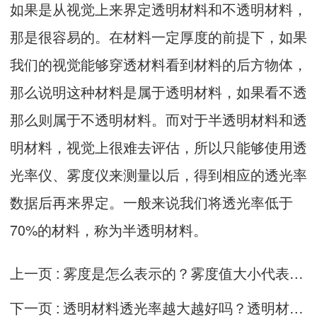
如果是从视觉上来界定透明材料和不透明材料，
那是很容易的。在材料一定厚度的前提下，如果
我们的视觉能够穿透材料看到材料的后方物体，
那么说明这种材料是属于透明材料，如果看不透
那么则属于不透明材料。而对于半透明材料和透
明材料，视觉上很难去评估，所以只能够使用透
光率仪、雾度仪来测量以后，得到相应的透光率
数据后再来界定。一般来说我们将透光率低于
70%的材料，称为半透明材料。
上一页 :
雾度是怎么表示的？雾度值大小代表什么？
下一页 :
透明材料透光率越大越好吗？透明材料透光率多少好？