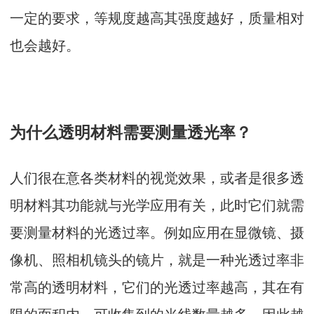
一定的要求，等规度越高其强度越好，质量相对
也会越好。
为什么透明材料需要测量透光率？
人们很在意各类材料的视觉效果，或者是很多透
明材料其功能就与光学应用有关，此时它们就需
要测量材料的光透过率。例如应用在显微镜、摄
像机、照相机镜头的镜片，就是一种光透过率非
常高的透明材料，它们的光透过率越高，其在有
限的面积内，可收集到的光线数量越多，因此越