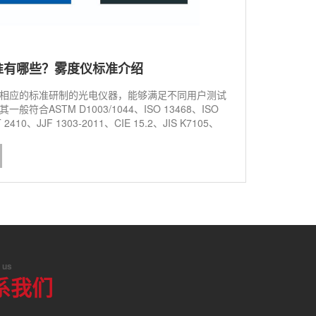
准有哪些？雾度仪标准介绍
相应的标准研制的光电仪器，能够满足不同用户测试
般符合ASTM D1003/1044、ISO 13468、ISO
 2410、JJF 1303-2011、CIE 15.2、JIS K7105、
1、JIS K 7136等多种标准。本文对雾度仪​标准做了介
 us
系我们