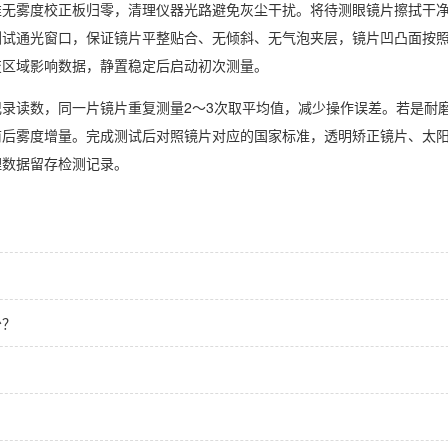
准无雾度校正板归零，清理仪器光路避免灰尘干扰。将待测眼镜片擦拭干
测试通光窗口，保证镜片平整贴合、无倾斜、无气泡夹层，镜片凹凸面按
变区域影响数据，静置稳定后启动初次测量。
录读数，同一片镜片重复测量2～3次取平均值，减少操作误差。若是耐
前后雾度增量。完成测试后对照镜片对应的国家标准，透明矫正镜片、太
理数据留存检测记录。
少？