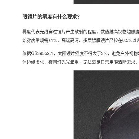
眼镜片的雾度有什么要求？
雾度代表光线穿过镜片产生散射的程度，数值越高视物越朦
始雾度常规需≤1%，高端高清、多层镀膜镜片严控在0.5%以
依据GB39552.1，太阳镜片雾度不得大于3%，避免户
体边缘虚化、夜间灯光光晕重，无法满足日常用眼清晰需求