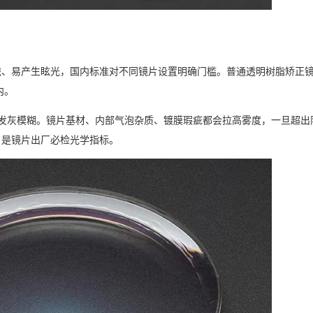
胧、易产生眩光，国内标准对不同镜片设置明确门槛。普通透明树脂矫正
内。
外视物发灰模糊。镜片基材、内部气泡杂质、镀膜瑕疵都会拉高雾度，一旦超
，是镜片出厂必检光学指标。