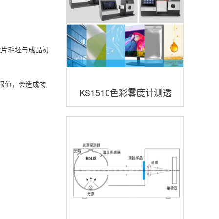
镜片毛坯与成品初
出限值，会造成物
KS1510色彩雾度计测透
明样品尺寸最大厚度是多
少mm？