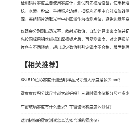
检测镜片雾度主要使用雾度计，测试前先校准设备，使用标
纹、水渍、粉尘，手持镜片边缘，把镜片光学中心对准仪器
源，每组镜片选取光学中心区域作为检测点位，避免边缘畸
仪器会分别测出透光率、散射光数值，自动计算出雾度值并记
先按国标用钢丝绒标准摩擦镜片后，再复测雾度，对比磨损
片各有不同限值，超出规定数值则判定雾度不合格，最后整
【相关推荐】
KS1510色彩雾度计测透明样品尺寸最大厚度是多少mm？
雾度度仪积分球尺寸越大越好吗？三恩时雾度仪积分尺寸多
车窗玻璃雾度有什么要求？车窗玻璃雾度怎么测试？
透明树脂的雾度测试怎么选择合适的雾度仪？