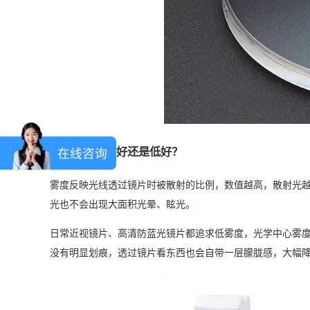
眼镜片雾度高好还是低好？
在线咨询
雾度反映光线透过镜片时被散射的比例，数值越高，散射光
光也不会出现大面积光晕、眩光。
日常近视镜片、高清防蓝光镜片都追求低雾度，光学中心雾
没有明显划痕，透过镜片看东西也会自带一层朦胧感，大幅