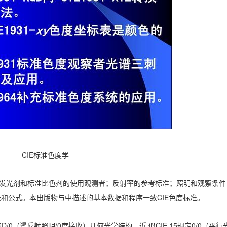
CIE标准色度学
括标准发光剂和标准比色剂的使用观测者；反射率的参考标准；照明和观察条
和公式。本出版物与中描述的基本数据和程序一致CIE色度标准。
/0（漫反射照明/0度接收）几何光学结构，近 似CIE 15规定0/0（平行