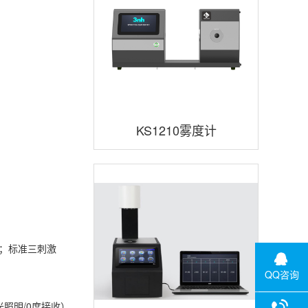
KS1210雾度计
件；标准三刺激
QQ咨询
光照明/0度接收）